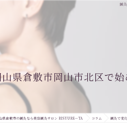
鍼
岡山県倉敷市岡山市北区で始
山県倉敷市の鍼灸なら美容鍼灸サロン RISYURE－TA
コラム
鍼灸で変