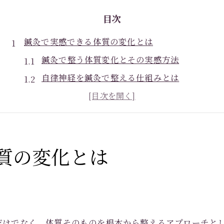
目次
鍼灸で実感できる体質の変化とは
鍼灸で整う体質変化とその実感方法
自律神経を鍼灸で整える仕組みとは
鍼灸施術後に期待できる体調の変化
肩こりや疲労感への鍼灸効果を解説
鍼灸による生活の質向上のポイント
質の変化とは
体調不良に悩む方へ鍼灸の根本ケア
鍼灸が体調不良改善に役立つ理由
根本ケアを重視した鍼灸の施術特徴
鍼灸で継続的な不調を緩和する方法
体質変化を促す鍼灸の選び方のコツ
だけでなく、体質そのものを根本から整えるアプローチと