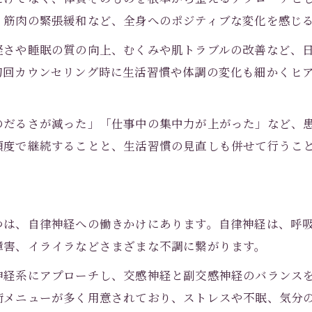
、筋肉の緊張緩和など、全身へのポジティブな変化を感じ
鍼灸院選びで重視する安心ポイント
自律神経から整う鍼灸の特徴と魅力
軽さや睡眠の質の向上、むくみや肌トラブルの改善など、
初回カウンセリング時に生活習慣や体調の変化も細かくヒ
自律神経バランスを鍼灸で整える理由
鍼灸によるリラックス効果とその魅力
体質を変える鍼灸の自律神経アプローチ
のだるさが減った」「仕事中の集中力が上がった」など、
頻度で継続することと、生活習慣の見直しも併せて行うこ
日常生活で感じる鍼灸の変化と効果
鍼灸がもたらす心身の安定と安心感
女性にも安心な鍼灸の体験ポイント
女性が安心できる鍼灸院の選び方
つは、自律神経への働きかけにあります。自律神経は、呼
障害、イライラなどさまざまな不調に繋がります。
鍼灸で女性の体質変化をサポート
痛みが少ない鍼灸施術の特徴とは
神経系にアプローチし、交感神経と副交感神経のバランス
術メニューが多く用意されており、ストレスや不眠、気分
女性向け鍼灸が人気の理由を解説