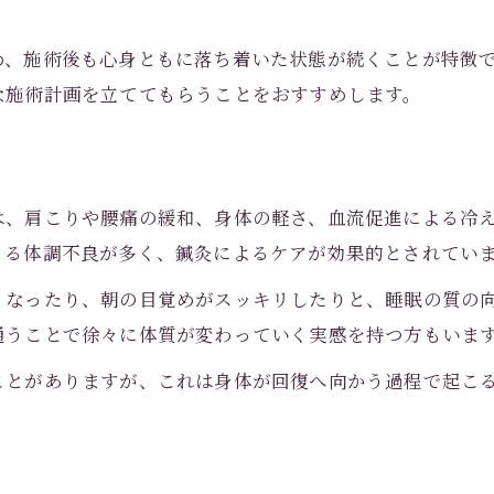
倉敷で女性が通いやすい鍼灸院とは
鍼灸と整体の違いをやさしく解説
め、施術後も心身ともに落ち着いた状態が続くことが特徴
な施術計画を立ててもらうことをおすすめします。
鍼灸と整体の主な違いと適応症例
肩こりには鍼灸と整体どちらが向くか
体質改善に効果的な鍼灸の特徴とは
整体と鍼灸の併用で得られるメリット
は、肩こりや腰痛の緩和、身体の軽さ、血流促進による冷
くる体調不良が多く、鍼灸によるケアが効果的とされてい
鍼灸選びで失敗しないポイント解説
通院期間と変化を正しく知るコツ
くなったり、朝の目覚めがスッキリしたりと、睡眠の質の
お問い合わせはこちら
通うことで徐々に体質が変わっていく実感を持つ方もいま
鍼灸で体質変化にかかる期間の目安
継続通院で鍼灸効果を高める方法
ことがありますが、これは身体が回復へ向かう過程で起こ
体調変化を見極める鍼灸の通院計画
。
鍼灸通院を無理なく続けるコツとは
口コミでわかる鍼灸の変化実例集