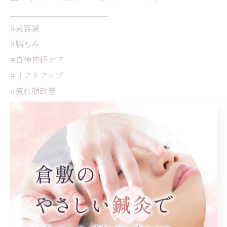
＿＿＿＿＿＿＿＿＿＿＿＿
#美容鍼
#脳もみ
#自律神経ケア
#リフトアップ
#疲れ顔改善
大人女性の美容
根本ケア
倉敷市で第一印象を変える美容鍼
美容鍼
< 前のページ
一覧に戻る
次のページ >