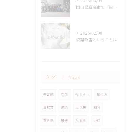
2026/03/09
岡山県真庭市で「脳もみ」を広げたいという想いで初めてマルシェ...
2026/02/08
姿勢改善ということは
タグ
Tags
美容鍼
効果
セミナー
脳もみ
倉敷市
鍼灸
反り腰
猫背
巻き肩
腰痛
たるみ
小顔